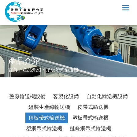
Toggl
naviga
產品介紹
首頁 / 產品介紹 / 頂板帶式輸送機
整廠輸送機設備
客製化設備
自動化輸送機設備
組裝生產線輸送機
皮帶式輸送機
頂板帶式輸送機
塑板帶式輸送機
塑網帶式輸送機
鏈條網帶式輸送機