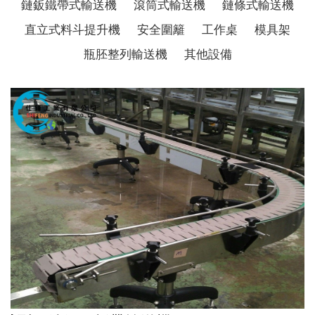
鏈鈑鐵帶式輸送機
滾筒式輸送機
鏈條式輸送機
直立式料斗提升機
安全圍籬
工作桌
模具架
瓶胚整列輸送機
其他設備