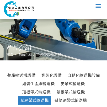
Toggl
naviga
產品介紹
首頁 / 產品介紹 / 塑網帶式輸送機
整廠輸送機設備
客製化設備
自動化輸送機設備
組裝生產線輸送機
皮帶式輸送機
頂板帶式輸送機
塑板帶式輸送機
塑網帶式輸送機
鏈條網帶式輸送機