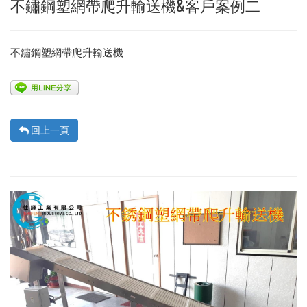
不鏽鋼塑網帶爬升輸送機&客戶案例二
不鏽鋼塑網帶爬升輸送機
回上一頁