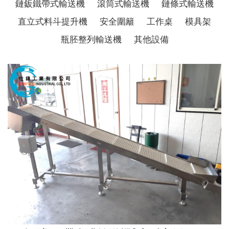
鏈鈑鐵帶式輸送機
滾筒式輸送機
鏈條式輸送機
直立式料斗提升機
安全圍籬
工作桌
模具架
瓶胚整列輸送機
其他設備